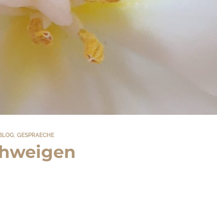
BLOG
,
GESPRAECHE
hweigen