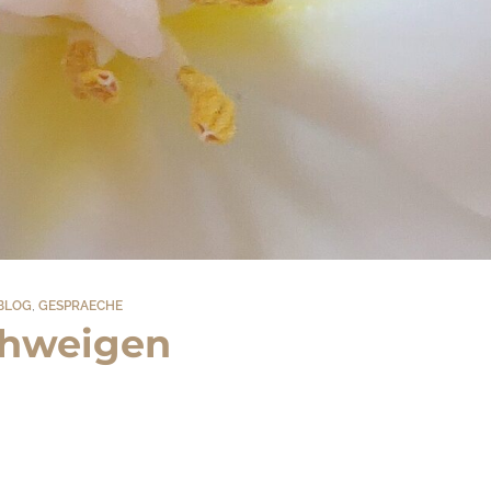
BLOG
,
GESPRAECHE
hweigen