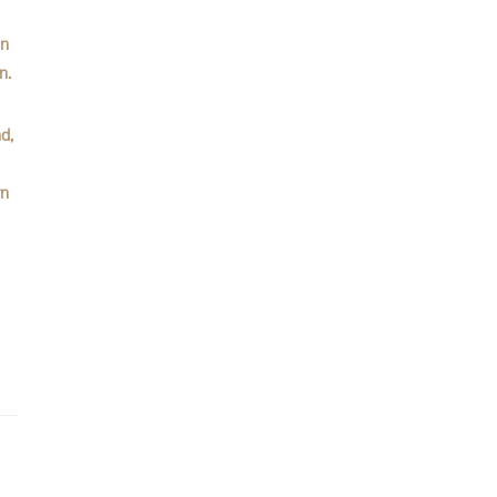
on
n.
d,
rn